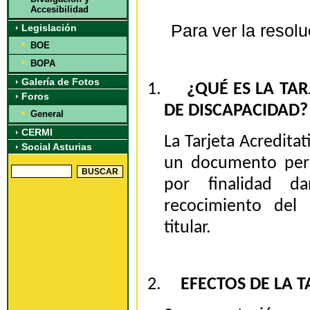
Accesibilidad
Para ver la resol
Legislación
BOE
BOPA
Galería de Fotos
1.
¿QUÉ ES LA TA
Foros
DE DISCAPACIDAD?
General
CERMI
La Tarjeta Acredita
Social Asturias
un documento perso
por finalidad da
recocimiento del
titular.
2.
EFECTOS DE LA T