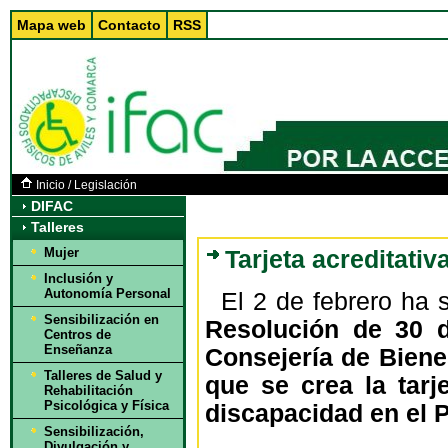
Mapa web
Contacto
RSS
Inicio
/
Legislación
DIFAC
Talleres
Mujer
Tarjeta acreditati
Inclusión y
Autonomía Personal
El 2 de febrero ha
Sensibilización en
Resolución de 30 d
Centros de
Enseñanza
Consejería de Bienes
Talleres de Salud y
que se crea la tarj
Rehabilitación
Psicológica y Física
discapacidad en el P
Sensibilización,
Divulgación y